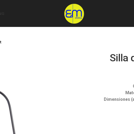
NG
t
Silla
Mate
Dimensiones (a