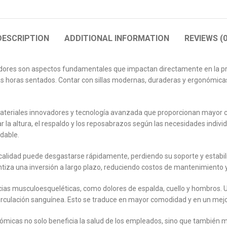
DESCRIPTION
ADDITIONAL INFORMATION
REVIEWS (0
ajadores son aspectos fundamentales que impactan directamente en la pr
gas horas sentados. Contar con sillas modernas, duraderas y ergonómicas
ateriales innovadores y tecnología avanzada que proporcionan mayor co
r la altura, el respaldo y los reposabrazos según las necesidades indiv
dable.
a calidad puede desgastarse rápidamente, perdiendo su soporte y estabili
antiza una inversión a largo plazo, reduciendo costos de mantenimiento
ncias musculoesqueléticas, como dolores de espalda, cuello y hombros. U
circulación sanguínea. Esto se traduce en mayor comodidad y en un mej
gonómicas no solo beneficia la salud de los empleados, sino que también 