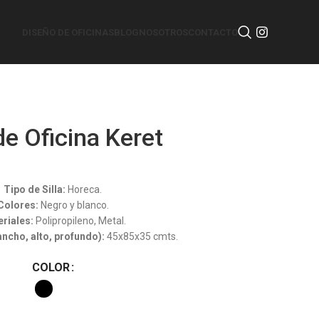
DISEÑO DE OFICINAS
BLOG
NOSOTROS
CONTACTO
 de Oficina Keret
Silla de Oficina
Tipo de Silla:
Horeca.
Colores:
Negro y blanco.
riales:
Polipropileno, Metal.
ncho, alto, profundo):
45x85x35 cmts.
COLOR