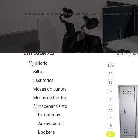
INICIO
MOBILIARIO
MANTENIMIENTO Y REPARACIÓN
OFIRENTI
CATEGORÍAS
Home
Mo
Mobiliario
175
Sillas
63
Escritorios
19
Mesas de Juntas
6
Mesas de Centro
2
Almacenamiento
35
Estanterías
7
Archivadores
6
Lockers
17