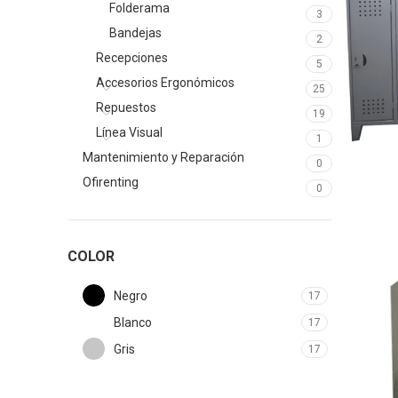
Folderama
3
Bandejas
2
Recepciones
5
Accesorios Ergonómicos
25
Repuestos
19
Línea Visual
1
Mantenimiento y Reparación
0
Ofirenting
0
COLOR
Negro
17
Blanco
17
Gris
17