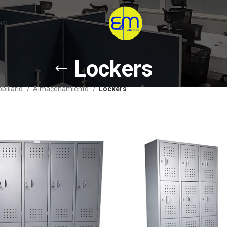
NG
Lockers
biliario
Almacenamiento
Lockers