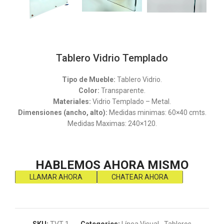
Tablero Vidrio Templado
Tipo de Mueble:
Tablero Vidrio.
Color:
Transparente.
Materiales:
Vidrio Templado – Metal.
Dimensiones (ancho, alto):
Medidas minimas: 60×40 cmts.
Medidas Maximas: 240×120.
HABLEMOS AHORA MISMO
LLAMAR AHORA
CHATEAR AHORA
SKU:
TVT-1
Categories:
Línea Visual
,
Tableros