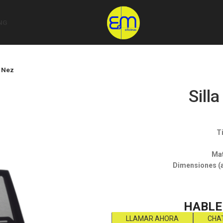
NG
a Nez
Sill
Ti
Mat
Dimensiones (a
HABLE
LLAMAR AHORA
CHA