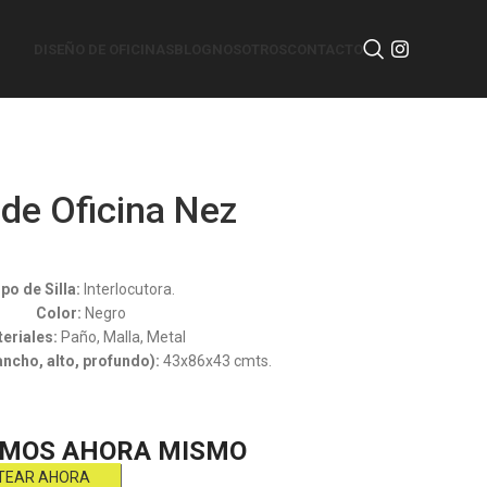
DISEÑO DE OFICINAS
BLOG
NOSOTROS
CONTACTO
a de Oficina Nez
Silla de Oficina
po de Silla:
Interlocutora.
Color:
Negro
eriales:
Paño, Malla, Metal
ncho, alto, profundo):
43x86x43 cmts.
MOS AHORA MISMO
TEAR AHORA