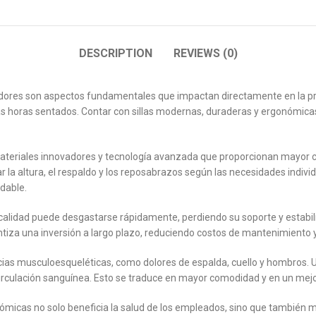
DESCRIPTION
REVIEWS (0)
ajadores son aspectos fundamentales que impactan directamente en la pr
gas horas sentados. Contar con sillas modernas, duraderas y ergonómicas
ateriales innovadores y tecnología avanzada que proporcionan mayor co
r la altura, el respaldo y los reposabrazos según las necesidades indiv
dable.
a calidad puede desgastarse rápidamente, perdiendo su soporte y estabili
antiza una inversión a largo plazo, reduciendo costos de mantenimiento
ncias musculoesqueléticas, como dolores de espalda, cuello y hombros. U
circulación sanguínea. Esto se traduce en mayor comodidad y en un mej
gonómicas no solo beneficia la salud de los empleados, sino que también 