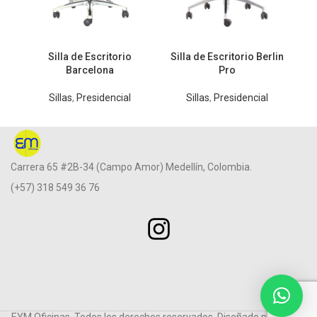
Silla de Escritorio
Silla de Escritorio Berlin
S
Barcelona
Pro
Sillas
,
Presidencial
Sillas
,
Presidencial
Carrera 65 #2B-34 (Campo Amor) Medellín, Colombia.
(+57) 318 549 36 76
EYM Oficinas. Todos los derechos reservados. Diseñado por
Carlos