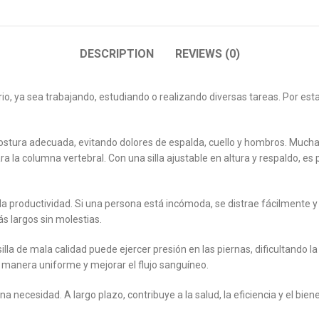
DESCRIPTION
REVIEWS (0)
, ya sea trabajando, estudiando o realizando diversas tareas. Por esta 
postura adecuada, evitando dolores de espalda, cuello y hombros. Muc
a la columna vertebral. Con una silla ajustable en altura y respaldo, es 
a productividad. Si una persona está incómoda, se distrae fácilmente y
s largos sin molestias.
illa de mala calidad puede ejercer presión en las piernas, dificultando l
 manera uniforme y mejorar el flujo sanguíneo.
o una necesidad. A largo plazo, contribuye a la salud, la eficiencia y el bi