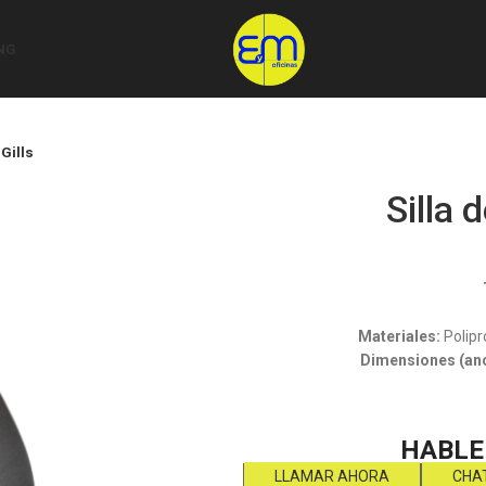
NG
 Gills
Silla 
Materiales:
Polipr
Dimensiones (anc
HABLE
LLAMAR AHORA
CHA