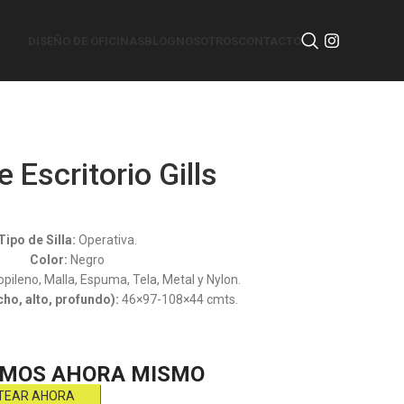
DISEÑO DE OFICINAS
BLOG
NOSOTROS
CONTACTO
de Escritorio Gills
Silla de Escritorio
Tipo de Silla:
Operativa.
Color:
Negro
opileno, Malla, Espuma, Tela, Metal y Nylon.
ho, alto, profundo):
46×97-108×44 cmts.
MOS AHORA MISMO
TEAR AHORA