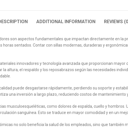
DESCRIPTION
ADDITIONAL INFORMATION
REVIEWS (0
ajadores son aspectos fundamentales que impactan directamente en la pr
gas horas sentados. Contar con sillas modernas, duraderas y ergonómicas
ateriales innovadores y tecnología avanzada que proporcionan mayor co
r la altura, el respaldo y los reposabrazos según las necesidades indiv
dable.
a calidad puede desgastarse rápidamente, perdiendo su soporte y estabili
antiza una inversión a largo plazo, reduciendo costos de mantenimiento
ncias musculoesqueléticas, como dolores de espalda, cuello y hombros. U
circulación sanguínea. Esto se traduce en mayor comodidad y en un mej
gonómicas no solo beneficia la salud de los empleados, sino que también 