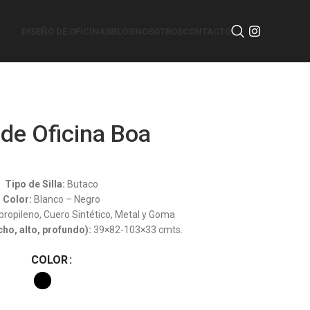
DISEÑO DE OFICINAS
BLOG
NOSOTROS
CONTACTO
a de Oficina Boa
Silla de Oficina
Tipo de Silla:
Butaco
Color:
Blanco – Negro
propileno, Cuero Sintético, Metal y Goma
ho, alto, profundo):
39×82-103×33 cmts.
COLOR